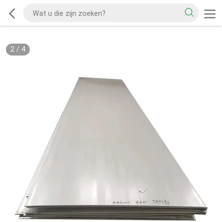
2
/
4