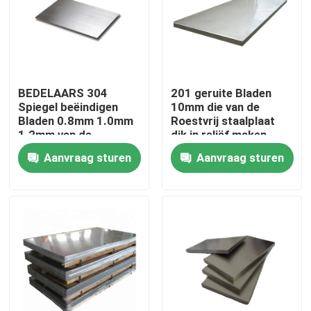
BEDELAARS 304
201 geruite Bladen
Spiegel beëindigen
10mm die van de
Bladen 0.8mm 1.0mm
Roestvrij staalplaat
1.2mm van de
dik in reliëf maken
Roestvrij staalplaat
Aanvraag sturen
Aanvraag sturen
Thuis
Producten
video's