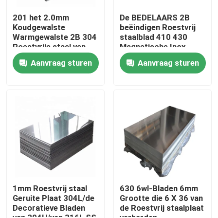
201 het 2.0mm
De BEDELAARS 2B
Koudgewalste
beëindigen Roestvrij
Over ons
Warmgewalste 2B 304
staalblad 410 430
Roestvrije staal van
Magnetische Inox
het Roestvrij staalblad
Staalplaat Decoiling
Fabriekstocht
Aanvraag sturen
Aanvraag sturen
JIS
Kwaliteitscontrole
Neem contact met ons op
Nieuws
Vraag een offerte
1mm Roestvrij staal
630 6wl-Bladen 6mm
Geruite Plaat 304L/de
Grootte die 6 X 36 van
Decoratieve Bladen
de Roestvrij staalplaat
De Bladen van de roestvrij staalplaat
van 304H/van 316L SS
verharden