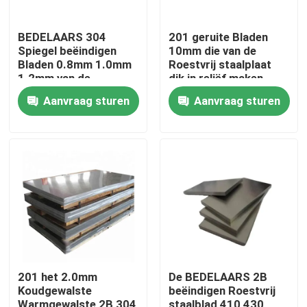
BEDELAARS 304
201 geruite Bladen
Spiegel beëindigen
10mm die van de
Bladen 0.8mm 1.0mm
Roestvrij staalplaat
1.2mm van de
dik in reliëf maken
Roestvrij staalplaat
Aanvraag sturen
Aanvraag sturen
Thuis
Producten
201 het 2.0mm
De BEDELAARS 2B
Koudgewalste
beëindigen Roestvrij
video's
Warmgewalste 2B 304
staalblad 410 430