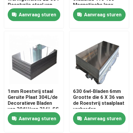
Roestvrije staal van
Magnetische Inox
het Roestvrij staalblad
Staalplaat Decoiling
Aanvraag sturen
Aanvraag sturen
JIS
Over ons
Fabriekstocht
Kwaliteitscontrole
Neem contact met ons op
1mm Roestvrij staal
630 6wl-Bladen 6mm
Nieuws
Geruite Plaat 304L/de
Grootte die 6 X 36 van
Decoratieve Bladen
de Roestvrij staalplaat
van 304H/van 316L SS
verharden
Vraag een offerte
Aanvraag sturen
Aanvraag sturen
De Bladen van de roestvrij staalplaat