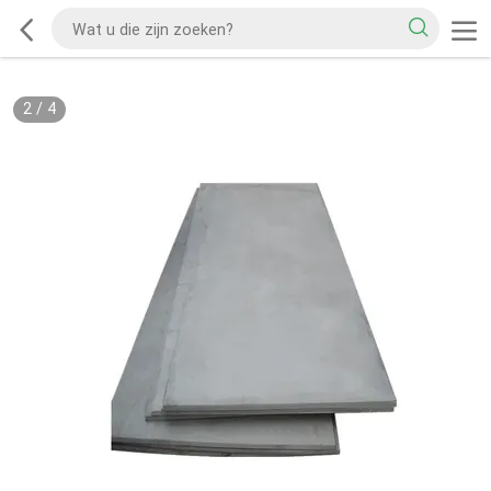
2
/
4