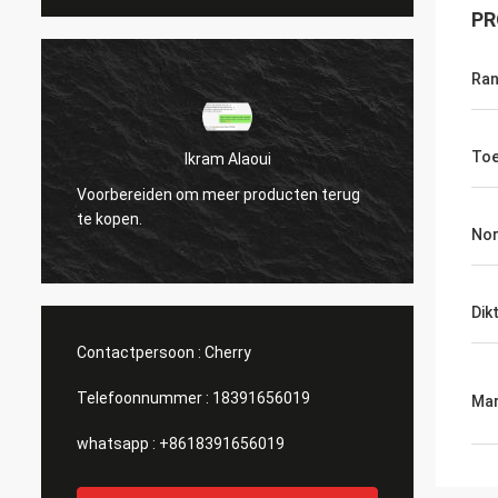
PR
Ra
Toe
Ikram Alaoui
Voorbereiden om meer producten terug
Voorbe
te kopen.
te kop
No
Dik
Contactpersoon :
Cherry
Telefoonnummer :
18391656019
Mar
whatsapp :
+8618391656019