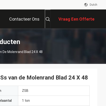
Dutch
Contacteer Ons
Vraag Een Offerte
Aan
oducten
n De Molenrand Blad 24 X 48
 Ss van de Molenrand Blad 24 X 48
m
ZSB
elaantal
1 ton