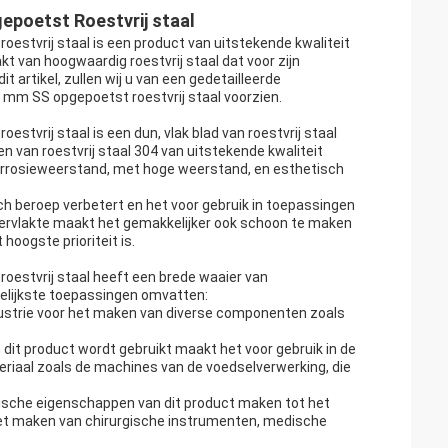
gepoetst Roestvrij staal
oestvrij staal is een product van uitstekende kwaliteit
kt van hoogwaardig roestvrij staal dat voor zijn
 artikel, zullen wij u van een gedetailleerde
,5 mm SS opgepoetst roestvrij staal voorzien.
estvrij staal is een dun, vlak blad van roestvrij staal
n van roestvrij staal 304 van uitstekende kwaliteit
 corrosieweerstand, met hoge weerstand, en esthetisch
sch beroep verbetert en het voor gebruik in toepassingen
pervlakte maakt het gemakkelijker ook schoon te maken
hoogste prioriteit is.
roestvrij staal heeft een brede waaier van
elijkste toepassingen omvatten:
ndustrie voor het maken van diverse componenten zoals
in dit product wordt gebruikt maakt het voor gebruik in de
eriaal zoals de machines van de voedselverwerking, die
nische eigenschappen van dit product maken tot het
 het maken van chirurgische instrumenten, medische