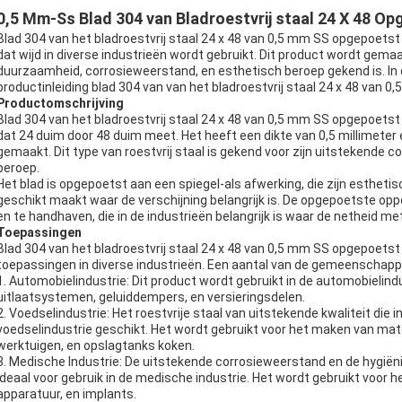
0,5 Mm-Ss Blad 304 van Bladroestvrij staal 24 X 48 Op
Blad 304 van het bladroestvrij staal 24 x 48 van 0,5 mm SS opgepoetst r
dat wijd in diverse industrieën wordt gebruikt. Dit product wordt gemaa
duurzaamheid, corrosieweerstand, en esthetisch beroep gekend is. In dit
productinleiding blad 304 van van het bladroestvrij staal 24 x 48 van 0
Productomschrijving
Blad 304 van het bladroestvrij staal 24 x 48 van 0,5 mm SS opgepoetst ro
dat 24 duim door 48 duim meet. Het heeft een dikte van 0,5 millimeter e
gemaakt. Dit type van roestvrij staal is gekend voor zijn uitstekende
beroep.
Het blad is opgepoetst aan een spiegel-als afwerking, die zijn estheti
geschikt maakt waar de verschijning belangrijk is. De opgepoetste op
en te handhaven, die in de industrieën belangrijk is waar de netheid met 
Toepassingen
Blad 304 van het bladroestvrij staal 24 x 48 van 0,5 mm SS opgepoetst 
toepassingen in diverse industrieën. Een aantal van de gemeenschapp
1. Automobielindustrie: Dit product wordt gebruikt in de automobieli
uitlaatsystemen, geluiddempers, en versieringsdelen.
2. Voedselindustrie: Het roestvrije staal van uitstekende kwaliteit die 
voedselindustrie geschikt. Het wordt gebruikt voor het maken van mat
werktuigen, en opslagtanks koken.
3. Medische Industrie: De uitstekende corrosieweerstand en de hygië
ideaal voor gebruik in de medische industrie. Het wordt gebruikt voor
apparatuur, en implants.