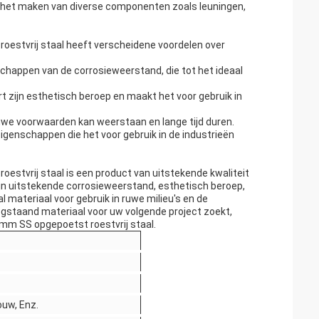
or het maken van diverse componenten zoals leuningen,
roestvrij staal heeft verscheidene voordelen over
schappen van de corrosieweerstand, die tot het ideaal
rt zijn esthetisch beroep en maakt het voor gebruik in
ruwe voorwaarden kan weerstaan en lange tijd duren.
igenschappen die het voor gebruik in de industrieën
oestvrij staal is een product van uitstekende kwaliteit
ijn uitstekende corrosieweerstand, esthetisch beroep,
materiaal voor gebruik in ruwe milieu's en de
oogstaand materiaal voor uw volgende project zoekt,
5 mm SS opgepoetst roestvrij staal.
ouw, Enz.