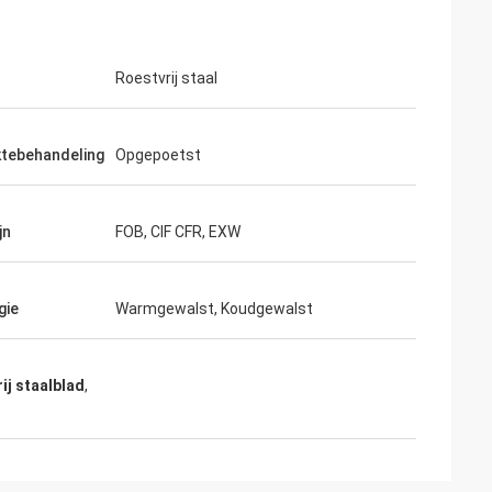
Roestvrij staal
ktebehandeling
Opgepoetst
jn
FOB, CIF CFR, EXW
gie
Warmgewalst, Koudgewalst
ij staalblad
,