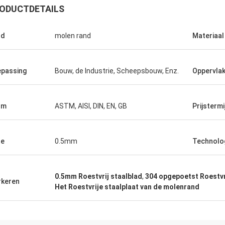
ODUCTDETAILS
nd
molen rand
Materiaal
passing
Bouw, de Industrie, Scheepsbouw, Enz.
Oppervla
Ikram Alaoui
reiden om meer producten terug
en.
rm
ASTM, AISI, DIN, EN, GB
Prijstermi
te
0.5mm
Technolo
0.5mm Roestvrij staalblad
,
304 opgepoetst Roestvr
keren
Het Roestvrije staalplaat van de molenrand