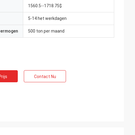
1560.5--1718.75$
5-14 het werkdagen
 vermogen
500 ton per maand
rijs
Contact Nu