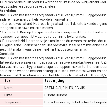
4. Bouwnijverheid: Dit product wordt gebruikt in de bouwnijverheid vo
balustrades, en decoratieve panelen.
Voordelen
Blad 304 van het bladroestvrij staal 24 x 48 van 0,5 mm SS opgepoetst 
andere materialen. Enkele voordelen omvatten:
1. Corrosieweerstand: Het roestvrije staal heeft de uitstekende eigen
voor gebruik in ruwe milieu's maken.
2. Esthetisch Beroep: De spiegel-als afwerking van dit product verbete
toepassingen geschikt waar de verschijning belangrijk is.
3. Duurzaamheid: Het roestvrije staal is een duurzaam materiaal dat 
4. Hygiënische Eigenschappen: Het roestvrije staal heeft hygiënische e
geschikt maken waar de netheid met hoogste prioriteit is.
Conclusie
Blad 304 van het bladroestvrij staal 24 x 48 van 0,5 mm SS opgepoetst r
dat een brede waaier van toepassingen in diverse industrieën heeft. Z
duurzaamheid, en hygiënische eigenschappen maken tot het een ideaal 
industrieën waar de netheid belangrijk is. Als u een betrouwbaar en h
denk na blad 304 gebruikend van het bladroestvrij staal 24 x 48 van 0,
Bezit
Beschrijving
Norm
ASTM, AISI, DIN, EN, GB, JIS
Dikte
0.3mm100mm
Toepassing
Bouw, Decoratie, de Industrie, Scheepsb