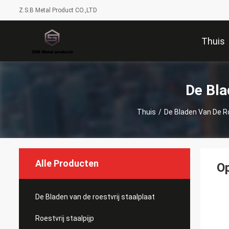
Z.S.B Metal Product CO.,LTD
Thuis
De Bla
Thuis
/
De Bladen Van De Ro
Alle Producten
Op
De Bladen van de roestvrij staalplaat
Roestvrij staalpijp