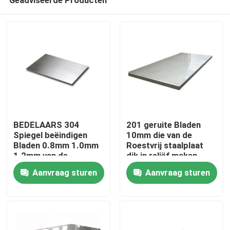
BEDELAARS 304
201 geruite Bladen
Spiegel beëindigen
10mm die van de
Bladen 0.8mm 1.0mm
Roestvrij staalplaat
1.2mm van de
dik in reliëf maken
Thuis
Roestvrij staalplaat
Aanvraag sturen
Aanvraag sturen
Producten
video's