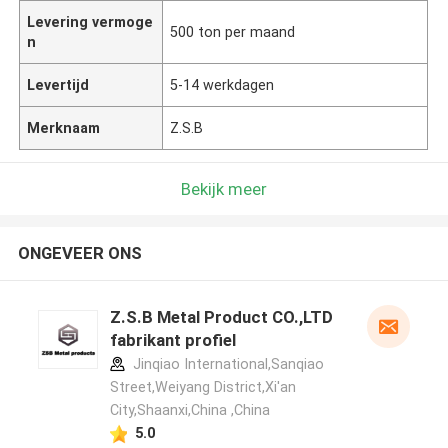
Levering vermoge
500 ton per maand
n
Levertijd
5-14 werkdagen
Merknaam
Z.S.B
Bekijk meer
ONGEVEER ONS
Z.S.B Metal Product CO.,LTD
fabrikant profiel
Jinqiao International,Sanqiao
Street,Weiyang District,Xi'an
City,Shaanxi,China ,China
5.0