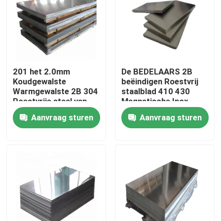
Over ons
Fabriekstocht
201 het 2.0mm
De BEDELAARS 2B
Koudgewalste
beëindigen Roestvrij
Kwaliteitscontrole
Warmgewalste 2B 304
staalblad 410 430
Roestvrije staal van
Magnetische Inox
het Roestvrij staalblad
Staalplaat Decoiling
Aanvraag sturen
Aanvraag sturen
JIS
Neem contact met ons op
Nieuws
Vraag een offerte
De Bladen van de roestvrij staalplaat