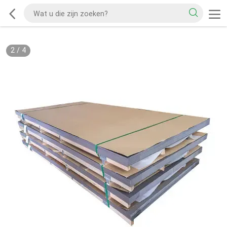
2
/
4