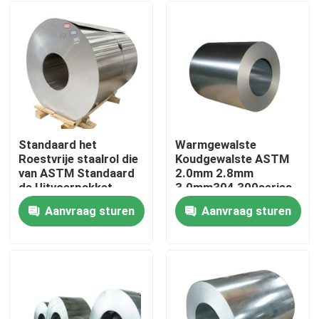
Standaard het
Warmgewalste
Roestvrije staalrol die
Koudgewalste ASTM
van ASTM Standaard
2.0mm 2.8mm
de Uitvoerpakket
3.0mm304 300series
verpakt
laste het Roestvrije
Aanvraag sturen
Aanvraag sturen
staalrol van de
Thuis
Legeringsrang 2B
Producten
video's