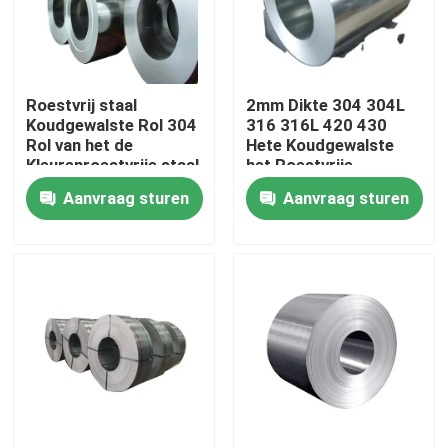
Over ons
Roestvrij staal
2mm Dikte 304 304L
Fabriekstocht
Koudgewalste Rol 304
316 316L 420 430
Rol van het de
Hete Koudgewalste
Kleurenroestvrije staal
het Roestvrije
Kwaliteitscontrole
van 304L 321 de
staalrollen van
Aanvraag sturen
Aanvraag sturen
Opgepoetste
06cr19ni10
Neem contact met ons op
Nieuws
Vraag een offerte
De Bladen van de roestvrij staalplaat